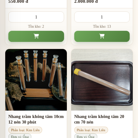
giãn.
550.000 đ
2.000.000 đ
Tồn kho: 2
Tồn kho: 13
Nhang trầm không tăm 10cm
Nhang trầm không tăm 20
12 nén 30 phút
cm 70 nén
Phân loại: Kim Liên
Phân loại: Kim Liên
Đơn vị: Ống
Đơn vị: Ống