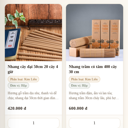
Nhang cây đại 50cm 20 cây 4
Nhang trầm có tăm 400 cây
giờ
30 cm
Phân loại: Kim Liên
Phân loại: Kim Liên
Đơn vị: Hộp
Đơn vị: Hộp
Hương gỗ trầm dịu nhẹ, thanh và dễ
Hương trầm đậm, ấm và lan tỏa;
chịu; nhang đại 50cm thời gian dùng
nhang trầm 30cm cháy lâu, phù hợp
khoảng 4 giờ mỗi cây, phù hợp không
thờ cúng và không gian tâm linh.
gian thư giãn.
420.000 đ
600.000 đ