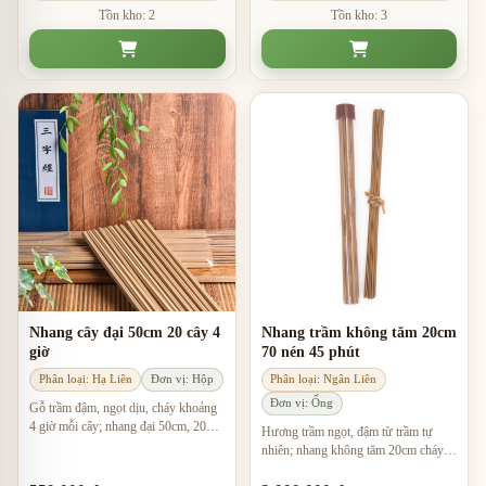
Tồn kho: 2
Tồn kho: 3
Nhang cây đại 50cm 20 cây 4
Nhang trầm không tăm 20cm
giờ
70 nén 45 phút
Phân loại: Hạ Liên
Đơn vị: Hộp
Phân loại: Ngân Liên
Đơn vị: Ống
Gỗ trầm đậm, ngọt dịu, cháy khoảng
4 giờ mỗi cây; nhang đại 50cm, 20
Hương trầm ngọt, đậm từ trầm tự
cây/túi, phù hợp không gian rộng và
nhiên; nhang không tăm 20cm cháy
thoáng.
khoảng 45 phút, phù hợp thiền và thư