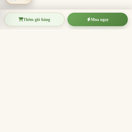
Thêm giỏ hàng
Mua ngay
TRẦM HƯƠNG THIỆN THANH
Tinh hoa trầm hương Việt Nam
Nhang trầm hương, trầm hương miếng, vòng trầm và
sản phẩm hương sạch cho thờ cúng, thiền định, xông
nhà và quà tặng ý nghĩa.
096.7749.781
Zalo
Email