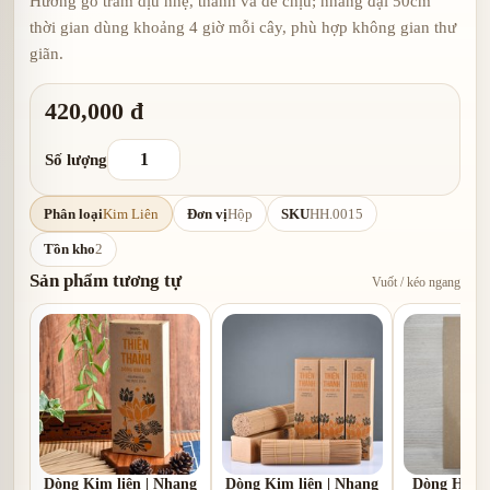
Hương gỗ trầm dịu nhẹ, thanh và dễ chịu; nhang đại 50cm
thời gian dùng khoảng 4 giờ mỗi cây, phù hợp không gian thư
giãn.
420,000 đ
Số lượng
Phân loại
Kim Liên
Đơn vị
Hộp
SKU
HH.0015
Tồn kho
2
Sản phẩm tương tự
Vuốt / kéo ngang
Dòng Kim liên | Nhang
Dòng Kim liên | Nhang
Dòng Hạ li