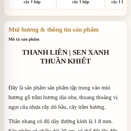
cây 1 hộp
cây 1 hộp
cây 1 hộp 
Mùi hương & thông tin sản phẩm
Mô tả sản phẩm
THANH LIÊN | SEN XANH
THUẦN KHIẾT
Đây là sản phẩm sản phẩm tập trung vào mùi
hương gỗ trầm hương dịu nhẹ, thoang thoảng vị
ngọt của nhựa cây dó bầu, cây trầm hương.
Thân nhang có độ dày đường kính là 1.8 mm.
Sản phẩm có chiều dài 20 cm, có thể đốt lên đến