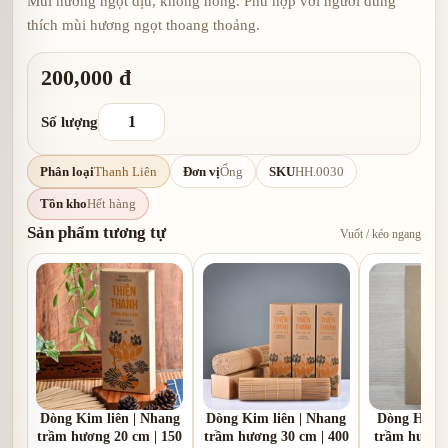
Mùi hương ngọt dịu, không nồng. Phù hợp với người dùng
thích mùi hương ngọt thoang thoảng.
200,000 đ
Số lượng
Phân loại
Thanh Liên
Đơn vị
Ống
SKU
HH.0030
Tồn kho
Hết hàng
Sản phẩm tương tự
Vuốt / kéo ngang
Dòng Kim liên | Nhang
Dòng Kim liên | Nhang
Dòng Hạ li
trầm hương 20 cm | 150
trầm hương 30 cm | 400
trầm hương 