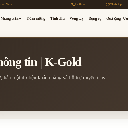
Việt Nam
Hotline
WhatsApp
Nhang trầm
Trầm miếng
Tinh dầu
Vòng tay
Dụng cụ
Quà tặng | Ưu
ông tin | K-Gold
, bảo mật dữ liệu khách hàng và hỗ trợ quyền truy