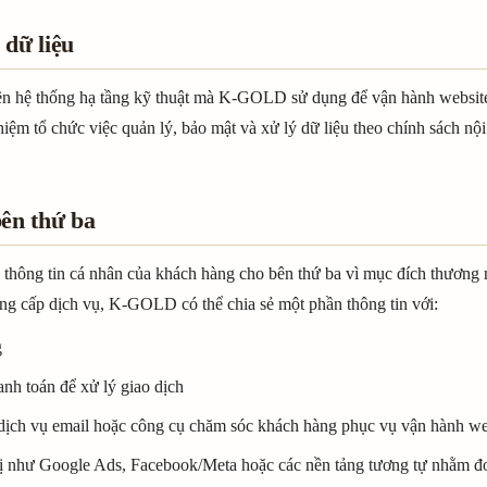
 dữ liệu
rên hệ thống hạ tầng kỹ thuật mà K-GOLD sử dụng để vận hành websit
m tổ chức việc quản lý, bảo mật và xử lý dữ liệu theo chính sách nộ
bên thứ ba
ông tin cá nhân của khách hàng cho bên thứ ba vì mục đích thương m
ng cấp dịch vụ, K-GOLD có thể chia sẻ một phần thông tin với:
g
anh toán để xử lý giao dịch
 dịch vụ email hoặc công cụ chăm sóc khách hàng phục vụ vận hành we
thị như Google Ads, Facebook/Meta hoặc các nền tảng tương tự nhằm đ