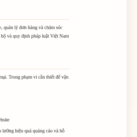
e, quản lý đơn hàng và chăm sóc
i bộ và quy định pháp luật Việt Nam
ại. Trong phạm vi cần thiết để vận
bsite
o lường hiệu quả quảng cáo và hỗ