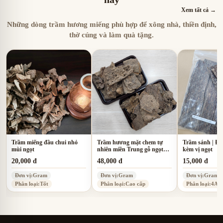
Xem tất cả →
Những dòng trầm hương miếng phù hợp để xông nhà, thiền định,
thờ cúng và làm quà tặng.
Trầm miếng đầu chui nhỏ
Trầm hương mặt chem tự
Trầm sánh | Đậ
mùi ngọt
nhiên miền Trung gỗ ngọt
kèm vị ngọt
ấm
20,000 đ
48,000 đ
15,000 đ
Đơn vị:
Gram
Đơn vị:
Gram
Đơn vị:
Gram
Phân loại:
Tốt
Phân loại:
Cao cấp
Phân loại:
4A 0