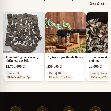
Xem tất cả →
Trầm hương mặt chem tự
Nụ trầm dạng thanh 16 viên
Trầm miếng đầu 
nhiên loại đặc biệt
mùi ngọt
12,750,000 đ
250,000 đ
20,000 đ
Đơn vị:
Bộ
Đơn vị:
Hộp
Đơn vị:
Gram
Phân loại:
Cao cấp
Phân loại:
Hạ Liên
Phân loại:
Tốt