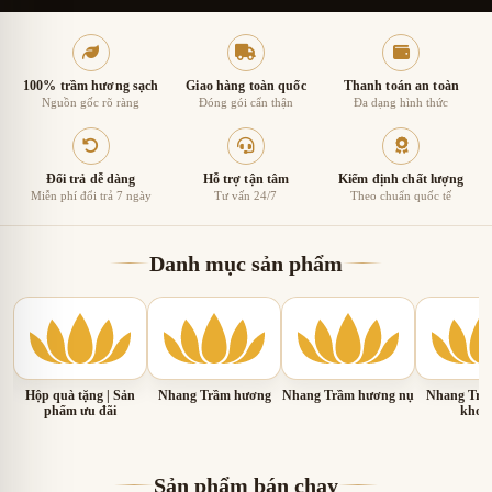
100% trầm hương sạch
Giao hàng toàn quốc
Thanh toán an toàn
Nguồn gốc rõ ràng
Đóng gói cẩn thận
Đa dạng hình thức
Đổi trả dễ dàng
Hỗ trợ tận tâm
Kiểm định chất lượng
Miễn phí đổi trả 7 ngày
Tư vấn 24/7
Theo chuẩn quốc tế
Danh mục sản phẩm
Hộp quà tặng | Sản
Nhang Trầm hương
Nhang Trầm hương nụ
Nhang Trầ
phẩm ưu đãi
khoa
Sản phẩm bán chạy