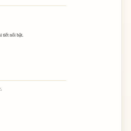
tiết nổi bật.
c.