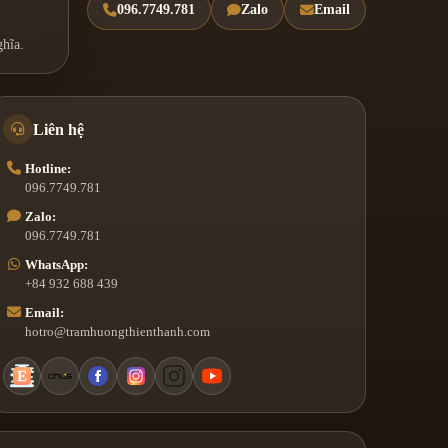
096.7749.781
Zalo
Email
hĩa.
Liên hệ
Hotline:
096.7749.781
Zalo:
096.7749.781
WhatsApp:
+84 932 688 439
Email:
hotro@tramhuongthienthanh.com