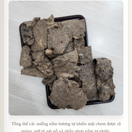
Tổng thể các miếng trầm hương tự nhiên mặt chem được rã
mỏng, giữ rõ nét gỗ và phần nhựa trầm tự nhiên.