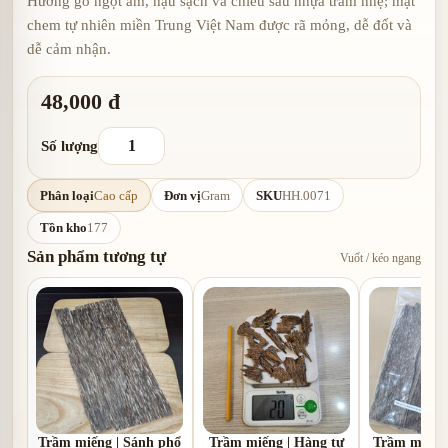
Hương gỗ ngọt ấm, hậu sạch và chiều sâu nhựa trầm nhẹ; mặt
chem tự nhiên miền Trung Việt Nam được rã mỏng, dễ đốt và
dễ cảm nhận.
48,000 đ
Số lượng
Phân loại
Cao cấp
Đơn vị
Gram
SKU
HH.0071
Tồn kho
177
Sản phẩm tương tự
Vuốt / kéo ngang
Trầm miếng | Sánh phổ
Trầm miếng | Hàng tự
Trầm miếng 