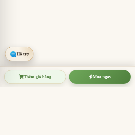
Thêm giỏ hàng
Mua ngay
TRẦM HƯƠNG THIỆN THANH
Tinh hoa trầm hương Việt Nam