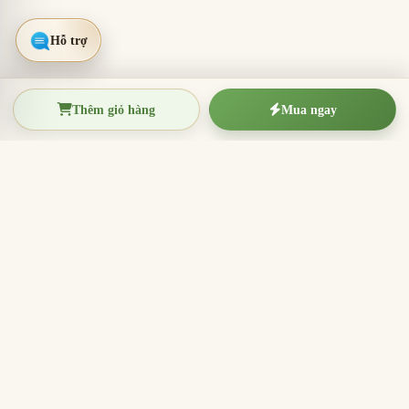
Thêm giỏ hàng
Mua ngay
TRẦM HƯƠNG THIỆN THANH
Tinh hoa trầm hương Việt Nam
Nhang trầm hương, trầm hương miếng, vòng trầm và
sản phẩm hương sạch cho thờ cúng, thiền định, xông
nhà và quà tặng ý nghĩa.