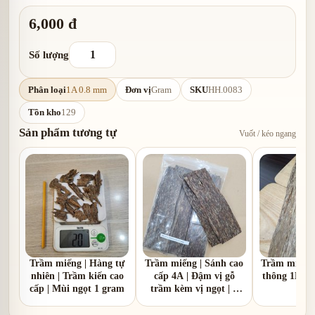
6,000 đ
Số lượng
Phân loại
1A 0.8 mm
Đơn vị
Gram
SKU
HH.0083
Tồn kho
129
Sản phẩm tương tự
Vuốt / kéo ngang
Trầm miếng | Hàng tự
Trầm miếng | Sánh cao
Trầm miếng 
nhiên | Trầm kiến cao
cấp 4A | Đậm vị gỗ
thông 1B | V
cấp | Mùi ngọt 1 gram
trầm kèm vị ngọt | 1
1 g
gram