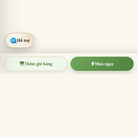
Thêm giỏ hàng
Mua ngay
TRẦM HƯƠNG THIỆN THANH
Tinh hoa trầm hương Việt Nam
Nhang trầm hương, trầm hương miếng, vòng trầm và