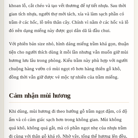
khoan lỗ, cắt chéo và tạo vết thương để tự tiết nhựa. Sau thời
gian tích nhựa, người thợ mới tách, xỉa và làm sạch phần có
trầm ở các hốc, lỗ trên thân cây. Chính vì nằm ở các hốc và lỗ
đó nên dạng miếng này được gọi dân dã là đầu chui.
Với phiên bản size nhỏ, hình dáng miếng trầm khá gọn, thuận
tiện cho người thích dùng ít mỗi lần nhưng vẫn muốn giữ mùi
hương lưu lâu trong phòng. Kiểu trầm này phù hợp với người
chuộng hàng vườn có mùi ngọt rõ hơn hàng thiên gỗ khô,
đồng thời vẫn giữ được vẻ mộc tự nhiên của trầm miếng.
Cảm nhận mùi hương
Khi dùng, mùi hương đi theo hướng gỗ trầm ngọt đậm, có độ
ấm và có cảm giác sạch hơn trong không gian. Mùi không
quá khô, không quá gắt, mà có phần ngọt nhẹ của nhựa trầm
đi cùng với thân gỗ khá rõ. Nhờ vậy, tổng thể hương lên đều,