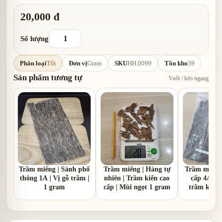
20,000 đ
Số lượng
Phân loại
Tốt
Đơn vị
Gram
SKU
HH.0099
Tồn kho
39
Sản phẩm tương tự
Vuốt / kéo ngang
Trầm miếng | Sánh phổ
Trầm miếng | Hàng tự
Trầm miếng 
thông 1A | Vị gỗ trầm |
nhiên | Trầm kiến cao
cấp 4A | 
1 gram
cấp | Mùi ngọt 1 gram
trầm kèm v
gr