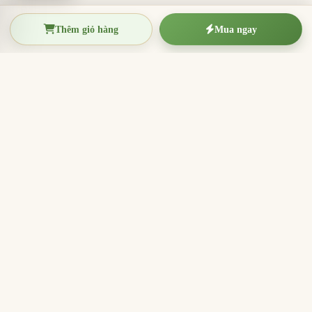
Thêm giỏ hàng
Mua ngay
TRẦM HƯƠNG THIỆN THANH
Tinh hoa trầm hương Việt Nam
Nhang trầm hương, trầm hương miếng, vòng trầm và
sản phẩm hương sạch cho thờ cúng, thiền định, xông
nhà và quà tặng ý nghĩa.
096.7749.781
Zalo
Email