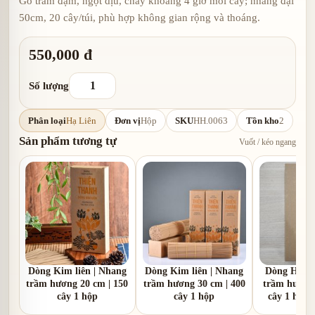
Gỗ trầm đậm, ngọt dịu, cháy khoảng 4 giờ mỗi cây; nhang đại
50cm, 20 cây/túi, phù hợp không gian rộng và thoáng.
550,000 đ
Số lượng
Phân loại
Hạ Liên
Đơn vị
Hộp
SKU
HH.0063
Tồn kho
2
Sản phẩm tương tự
Vuốt / kéo ngang
Dòng Kim liên | Nhang
Dòng Kim liên | Nhang
Dòng Hạ li
trầm hương 20 cm | 150
trầm hương 30 cm | 400
trầm hương 
cây 1 hộp
cây 1 hộp
cây 1 hộp 