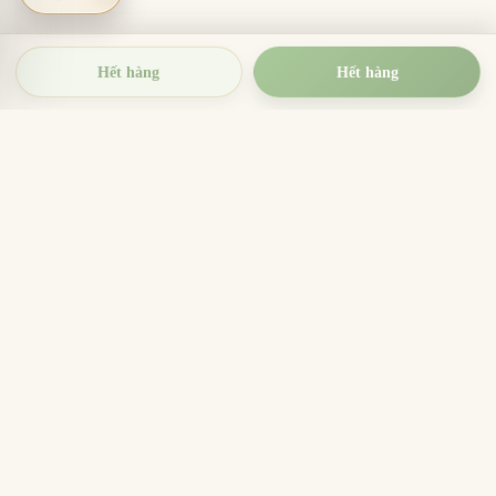
Hết hàng
Hết hàng
TRẦM HƯƠNG THIỆN THANH
Tinh hoa trầm hương Việt Nam
Nhang trầm hương, trầm hương miếng, vòng trầm và
sản phẩm hương sạch cho thờ cúng, thiền định, xông
nhà và quà tặng ý nghĩa.
096.7749.781
Zalo
Email