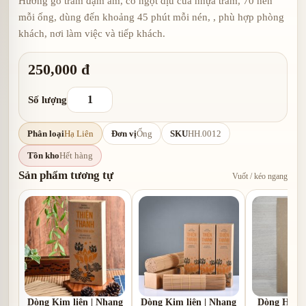
Hương gỗ trầm đậm ấm, có ngọt dịu của nhựa trầm, 70 nén
mỗi ống, dùng đến khoảng 45 phút mỗi nén, , phù hợp phòng
khách, nơi làm việc và tiếp khách.
250,000 đ
Số lượng
Phân loại
Hạ Liên
Đơn vị
Ống
SKU
HH.0012
Tồn kho
Hết hàng
Sản phẩm tương tự
Vuốt / kéo ngang
Dòng Kim liên | Nhang
Dòng Kim liên | Nhang
Dòng Hạ li