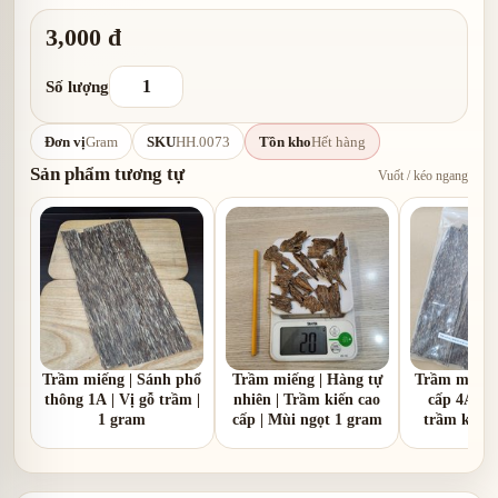
3,000 đ
Số lượng
Đơn vị
Gram
SKU
HH.0073
Tồn kho
Hết hàng
Sản phẩm tương tự
Vuốt / kéo ngang
Trầm miếng | Sánh phổ
Trầm miếng | Hàng tự
Trầm miếng 
thông 1A | Vị gỗ trầm |
nhiên | Trầm kiến cao
cấp 4A | 
1 gram
cấp | Mùi ngọt 1 gram
trầm kèm v
gr