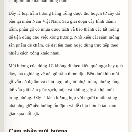
cả người mới bắt đầu dùng trầm.
Đây là loại trầm hương hàng trồng được thu hoạch từ cây dó
bầu tại miền Nam Việt Nam. Sau giai đoạn cây hình thành
trầm, phần gỗ có nhựa được tách và bào thành các lát mỏng
để tiện dùng cho việc xông hương. Nhờ kiểu cắt sánh mỏng,
sản phẩm dễ châm, dễ đặt lên than hoặc dùng trực tiếp theo
nhiều cách xông khác nhau.
Mùi hương của dòng 1C không đi theo kiểu quá ngọt hay quá
dày, mà nghiêng về nét gỗ trầm thơm dịu. Bên dưới lớp mùi
gỗ vẫn có độ ấm và chút ngọt nhẹ từ nhựa trầm, nhưng tổng
thể vẫn giữ cảm giác sạch, mộc và không gây áp lực mùi
trong phòng. Đây là kiểu hương hợp với người muốn xông
nhà nhẹ, giữ nền hương ổn định và dễ chịu hơn là tạo cảm
giác quá nổi bật.
Cảm nhận mùi hương