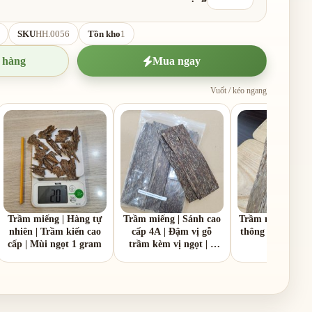
SKU
HH.0056
Tồn kho
1
 hàng
Mua ngay
Vuốt / kéo ngang
Trầm miếng | Hàng tự
Trầm miếng | Sánh cao
Trầm miếng | Sá
nhiên | Trầm kiến cao
cấp 4A | Đậm vị gỗ
thông 1B | Vị gỗ
cấp | Mùi ngọt 1 gram
trầm kèm vị ngọt | 1
1 gram
gram