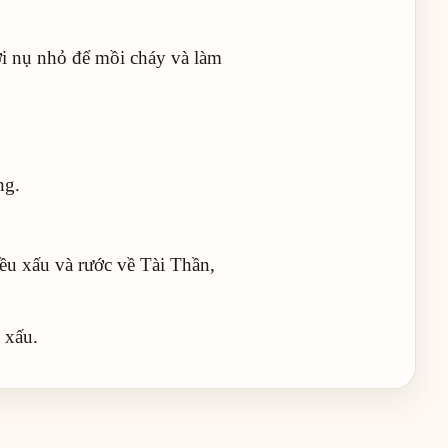
ới nụ nhỏ để mồi cháy và làm
ng.
ều xấu và rước về Tài Thần,
 xấu.