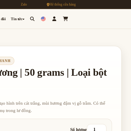
Zalo
Hệ thống cửa hàng
 đãi
Tin tức
THANH
ơng | 50 grams | Loại bột
ạo hình trên cát trắng, mùi hương đậm vị gỗ trầm. Có thể
 nụ trong lư đồng.
Số lượng