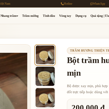
Việt Nam
Hotline
WhatsApp
Nhang trầm
Trầm miếng
Tinh dầu
Vòng tay
Dụng cụ
Quà tặng | Ưu
TRẦM HƯƠNG THIỆN 
Bột trầm hư
mịn
Bộ được xay mịn, phù hợp t
đốt trực tiếp hoặc dùng với
200,000 đ