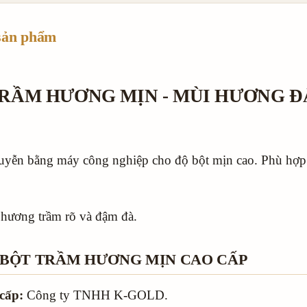
sản phẩm
RẦM HƯƠNG MỊN - MÙI HƯƠNG 
yễn bằng máy công nghiệp cho độ bột mịn cao. Phù hợp 
 hương trầm rõ và đậm đà.
M BỘT TRẦM HƯƠNG MỊN CAO CẤP
cấp:
Công ty TNHH K-GOLD.