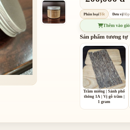
Phân loại
Tốt
Đơn vị
Hộp
Thêm vào giỏ
Sản phẩm tương tự
Trầm miếng | Sánh phổ
thông 1A | Vị gỗ trầm |
1 gram