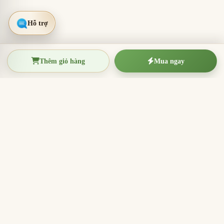
Thêm giỏ hàng
Mua ngay
TRẦM HƯƠNG THIỆN THANH
Tinh hoa trầm hương Việt Nam
Nhang trầm hương, trầm hương miếng, vòng trầm và
sản phẩm hương sạch cho thờ cúng, thiền định, xông
nhà và quà tặng ý nghĩa.