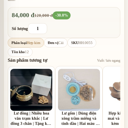
84,000 đ
120,000 đ
-30.0%
Số lượng
Phân loại
Hợp kim
Đơn vị
Cái
SKU
HH.0055
Tồn kho
12
Sản phẩm tương tự
Vuốt / kéo ngang
Lư đồng | Nhiều hoa
Lư gốm | Dùng điện
Hợp kim |
văn trạm khắc | Lư
xông trầm miếng và
mai và hoa 
đồng 3 chân | Tặng kèm
tinh dầu | Hai màu |
kèm 1 hồ