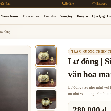
Việt Nam
Hotline
WhatsApp
Nhang trầm
Trầm miếng
Tinh dầu
Vòng tay
Dụng cụ
Quà tặng | Ưu
 lô đồng
TRẦM HƯƠNG THIỆN 
Lư đồng | S
văn hoa mai
Lư đồng size nhỏ mini với
nụ nhỏ và nhang trầm hươ
280,000 đ