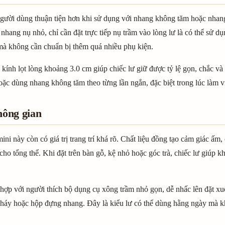
người dùng thuận tiện hơn khi sử dụng với nhang không tăm hoặc nhan
nhang nụ nhỏ, chỉ cần đặt trực tiếp nụ trầm vào lòng lư là có thể sử 
mà không cần chuẩn bị thêm quá nhiều phụ kiện.
ính lọt lòng khoảng 3.0 cm giúp chiếc lư giữ được tỷ lệ gọn, chắc và 
oặc dùng nhang không tăm theo từng lần ngắn, đặc biệt trong lúc làm vi
hông gian
i này còn có giá trị trang trí khá rõ. Chất liệu đồng tạo cảm giác ấm, 
ho tổng thể. Khi đặt trên bàn gỗ, kệ nhỏ hoặc góc trà, chiếc lư giúp 
 hợp với người thích bộ dụng cụ xông trầm nhỏ gọn, dễ nhấc lên đặt 
cháy hoặc hộp đựng nhang. Đây là kiểu lư có thể dùng hằng ngày mà 