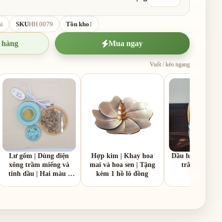
i
SKU
HH.0079
Tồn kho
1
 hàng
Mua ngay
Vuốt / kéo ngang
Lư gốm | Dùng điện
Hợp kim | Khay hoa
Dầu lưu ly | 2 li
xông trầm miếng và
mai và hoa sen | Tặng
trắng | Malay
tinh dầu | Hai màu |
kèm 1 hồ lô đồng
nắp nhôm và nắp gốm
sứ