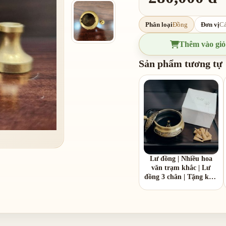
Phân loại
Đồng
Đơn vị
Cá
Thêm vào giỏ
Sản phẩm tương tự
Lư đồng | Nhiều hoa
văn trạm khắc | Lư
đồng 3 chân | Tặng kèm
1 hồ lô đồng