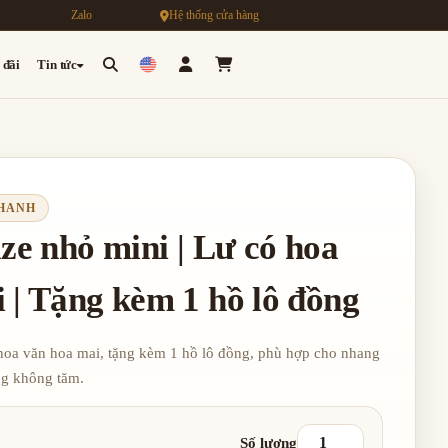
Zalo
Hệ thống cửa hàng
 đãi
Tin tức
THANH
ize nhỏ mini | Lư có hoa
 | Tặng kèm 1 hồ lô đồng
 hoa văn hoa mai, tặng kèm 1 hồ lô đồng, phù hợp cho nhang
ng không tăm.
Số lượng