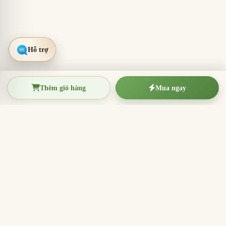
Thêm giỏ hàng
Mua ngay
TRẦM HƯƠNG THIỆN THANH
Tinh hoa trầm hương Việt Nam
Nhang trầm hương, trầm hương miếng, vòng trầm và
sản phẩm hương sạch cho thờ cúng, thiền định, xông
nhà và quà tặng ý nghĩa.