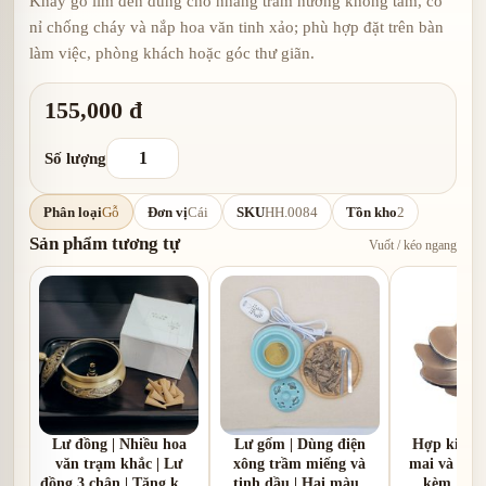
Khay gỗ lim đen dùng cho nhang trầm hương không tăm, có
nỉ chống cháy và nắp hoa văn tinh xảo; phù hợp đặt trên bàn
làm việc, phòng khách hoặc góc thư giãn.
155,000 đ
Số lượng
Phân loại
Gỗ
Đơn vị
Cái
SKU
HH.0084
Tồn kho
2
Sản phẩm tương tự
Vuốt / kéo ngang
Lư đồng | Nhiều hoa
Lư gốm | Dùng điện
Hợp kim |
văn trạm khắc | Lư
xông trầm miếng và
mai và hoa 
đồng 3 chân | Tặng kèm
tinh dầu | Hai màu |
kèm 1 hồ