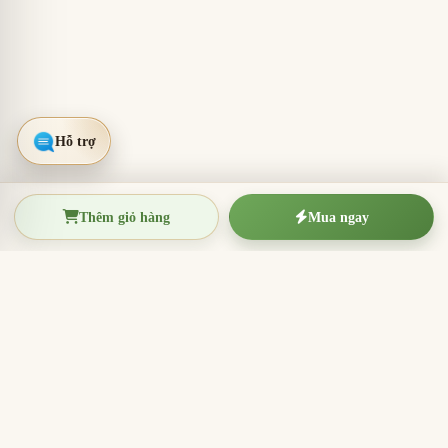
Thêm giỏ hàng
Mua ngay
TRẦM HƯƠNG THIỆN THANH
Tinh hoa trầm hương Việt Nam
Nhang trầm hương, trầm hương miếng, vòng trầm và