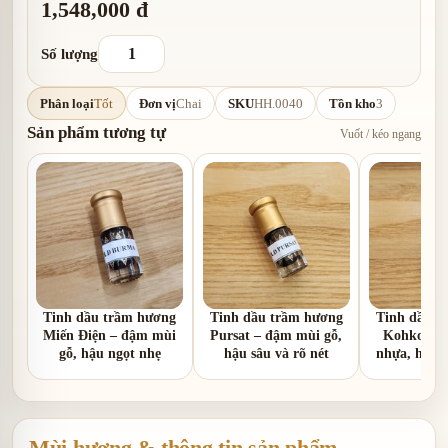
1,548,000 đ
Số lượng
Phân loại
Tốt
Đơn vị
Chai
SKU
HH.0040
Tồn kho
3
Sản phẩm tương tự
Vuốt / kéo ngang
Tinh dầu trầm hương
Tinh dầu trầm hương
Tinh dầu t
Miến Điện – đậm mùi
Pursat – đậm mùi gỗ,
Kohkong –
gỗ, hậu ngọt nhẹ
hậu sâu và rõ nét
nhựa, hậu 