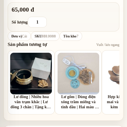
65,000 đ
Số lượng
Đơn vị
Cái
SKU
HH.0088
Tồn kho
7
Sản phẩm tương tự
Vuốt / kéo ngang
Lư đồng | Nhiều hoa
Lư gốm | Dùng điện
Hợp kim |
văn trạm khắc | Lư
xông trầm miếng và
mai và hoa 
đồng 3 chân | Tặng kèm
tinh dầu | Hai màu |
kèm 1 hồ
1 hồ lô đồng
nắp nhôm và nắp gốm
sứ