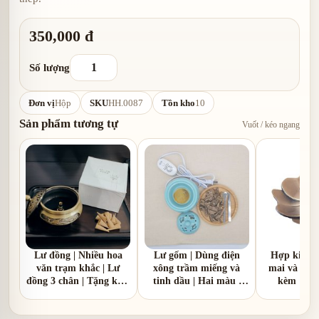
350,000 đ
Số lượng
Đơn vị
Hộp
SKU
HH.0087
Tồn kho
10
Sản phẩm tương tự
Vuốt / kéo ngang
Lư đồng | Nhiều hoa
Lư gốm | Dùng điện
Hợp kim |
văn trạm khắc | Lư
xông trầm miếng và
mai và hoa 
đồng 3 chân | Tặng kèm
tinh dầu | Hai màu |
kèm 1 hồ
1 hồ lô đồng
nắp nhôm và nắp gốm
sứ