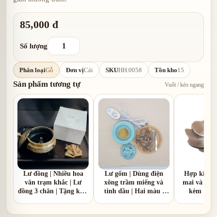
85,000 đ
Số lượng
Phân loại
Gỗ
Đơn vị
Cái
SKU
HH.0058
Tồn kho
15
Sản phẩm tương tự
Vuốt / kéo ngang
Lư đồng | Nhiều hoa
Lư gốm | Dùng điện
Hợp kim |
văn trạm khắc | Lư
xông trầm miếng và
mai và hoa 
đồng 3 chân | Tặng kèm
tinh dầu | Hai màu |
kèm 1 hồ
1 hồ lô đồng
nắp nhôm và nắp gốm
sứ