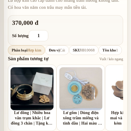
Lư hợp kim cao cấp dành cho nhang trầm hương không tăm.
Có hoa văn năm con trâu may mắn tiền tài.
370,000 đ
Số lượng
Phân loại
Hợp kim
Đơn vị
Cái
SKU
HH.0068
Tồn kho
1
Sản phẩm tương tự
Vuốt / kéo ngang
Lư đồng | Nhiều hoa
Lư gốm | Dùng điện
Hợp kim |
văn trạm khắc | Lư
xông trầm miếng và
mai và hoa 
đồng 3 chân | Tặng kèm
tinh dầu | Hai màu |
kèm 1 hồ
1 hồ lô đồng
nắp nhôm và nắp gốm