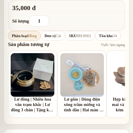
35,000 đ
Số lượng
Phân loại
Đồng
Đơn vị
Cái
SKU
HH.0062
Tồn kho
34
Sản phẩm tương tự
Vuốt / kéo ngang
Lư đồng | Nhiều hoa
Lư gốm | Dùng điện
Hợp kim |
văn trạm khắc | Lư
xông trầm miếng và
mai và hoa 
đồng 3 chân | Tặng kèm
tinh dầu | Hai màu |
kèm 1 hồ
1 hồ lô đồng
nắp nhôm và nắp gốm
sứ