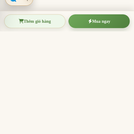
Thêm giỏ hàng
Mua ngay
TRẦM HƯƠNG THIỆN THANH
Tinh hoa trầm hương Việt Nam
Nhang trầm hương, trầm hương miếng, vòng trầm và
sản phẩm hương sạch cho thờ cúng, thiền định, xông
nhà và quà tặng ý nghĩa.
096.7749.781
Zalo
Email