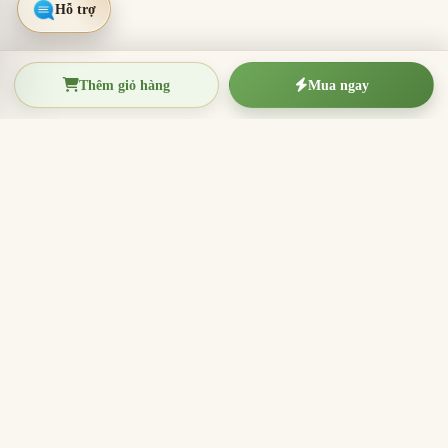
Thêm giỏ hàng
Mua ngay
TRẦM HƯƠNG THIỆN THANH
Tinh hoa trầm hương Việt Nam
Nhang trầm hương, trầm hương miếng, vòng trầm và
sản phẩm hương sạch cho thờ cúng, thiền định, xông
nhà và quà tặng ý nghĩa.
096.7749.781
Zalo
Email