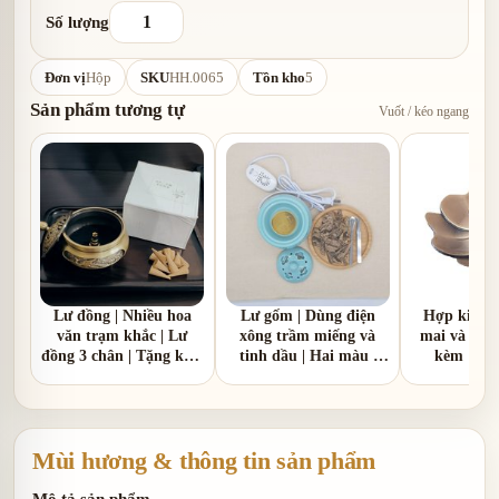
Số lượng
Đơn vị
Hộp
SKU
HH.0065
Tồn kho
5
Sản phẩm tương tự
Vuốt / kéo ngang
Lư đồng | Nhiều hoa
Lư gốm | Dùng điện
Hợp kim |
văn trạm khắc | Lư
xông trầm miếng và
mai và hoa 
đồng 3 chân | Tặng kèm
tinh dầu | Hai màu |
kèm 1 hồ
1 hồ lô đồng
nắp nhôm và nắp gốm
sứ
Mùi hương & thông tin sản phẩm
Mô tả sản phẩm