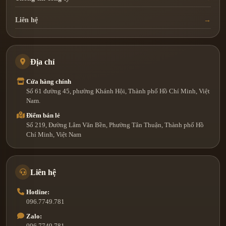
Liên hệ
Địa chỉ
Cửa hàng chính
Số 61 đường 45, phường Khánh Hội, Thành phố Hồ Chí Minh, Việt
Nam.
Điểm bán lẻ
Số 219, Đường Lâm Văn Bền, Phường Tân Thuận, Thành phố Hồ
Chí Minh, Việt Nam
Liên hệ
Hotline:
096.7749.781
Zalo:
096.7749.781